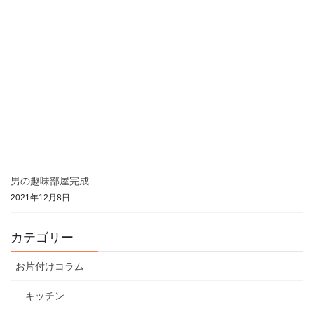
2023年6月28日
収納セミナー開催のお知らせ
2023年2月17日
八王子市役所職員様 学習会にて
2022年12月30日
自分の家を自分で片付ける！お片付けのサークル開講
2022年8月20日
男の趣味部屋完成
2021年12月8日
カテゴリー
お片付けコラム
キッチン