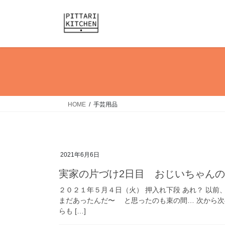
コ
ナ
ン
ビ
テ
ゲ
ン
ー
ツ
シ
へ
ョ
ス
ン
キ
に
ッ
移
HOME
手芸用品
プ
動
2021年6月6日
実家の片づけ2日目 おじいちゃん
２０２１年５月４日（火） 押入れ下段 あれ？ 以
まだあったんだ〜 と思ったのも束の間… 次から次
らも […]