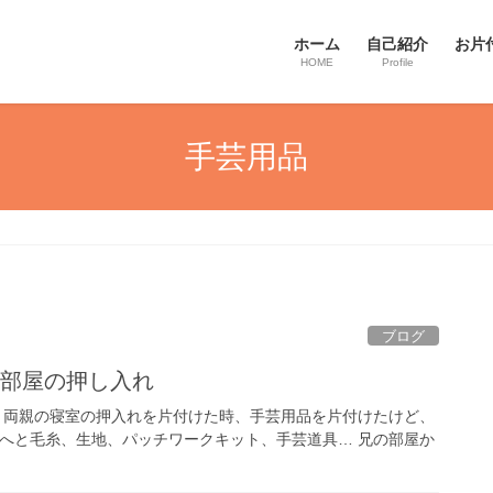
ホーム
自己紹介
お片
HOME
Profile
手芸用品
ブログ
の部屋の押し入れ
前、両親の寝室の押入れを片付けた時、手芸用品を片付けたけど、
へと毛糸、生地、パッチワークキット、手芸道具… 兄の部屋か